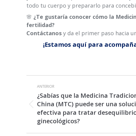
todo tu cuerpo y prepararlo para concebi
🌸
¿Te gustaría conocer cómo la Medicin
fertilidad?
Contáctanos
y da el primer paso hacia u
¡Estamos aquí para acompañar
Navegación
ANTERIOR
entre
¿Sabías que la Medicina Tradicio
publicaciones
China (MTC) puede ser una soluc
Publicación
efectiva para tratar desequilibri
anterior:
ginecológicos?