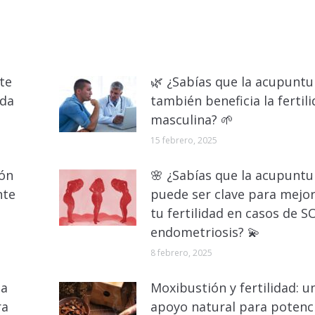
te
🌿 ¿Sabías que la acupuntu
ada
también beneficia la fertil
masculina? 🌱
15 febrero, 2025
ión
🌸 ¿Sabías que la acupuntu
nte
puede ser clave para mejo
tu fertilidad en casos de S
endometriosis? 💫
8 febrero, 2025
na
Moxibustión y fertilidad: u
ra
apoyo natural para potenc