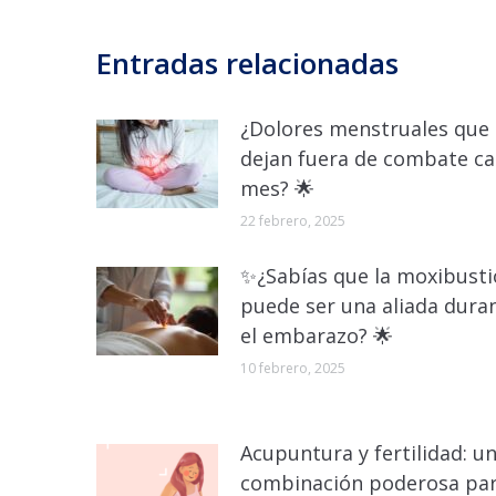
Entradas relacionadas
¿Dolores menstruales que 
dejan fuera de combate c
mes? 🌟
22 febrero, 2025
✨¿Sabías que la moxibust
puede ser una aliada dura
el embarazo? 🌟
10 febrero, 2025
Acupuntura y fertilidad: u
combinación poderosa pa