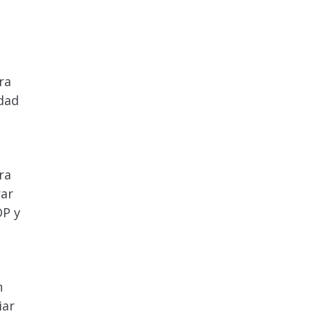
ra
idad
ra
rar
OP y
n
iar