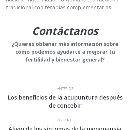
tradicional con terapias complementarias.
Contáctanos
¿Quieres obtener más información sobre
cómo podemos ayudarte a mejorar tu
fertilidad y bienestar general?
Navegación
ANTERIOR
entre
Los beneficios de la acupuntura después
Publicación
publicaciones
de concebir
anterior:
SIGUIENTE
Alivio de los síntomas de la menopausia